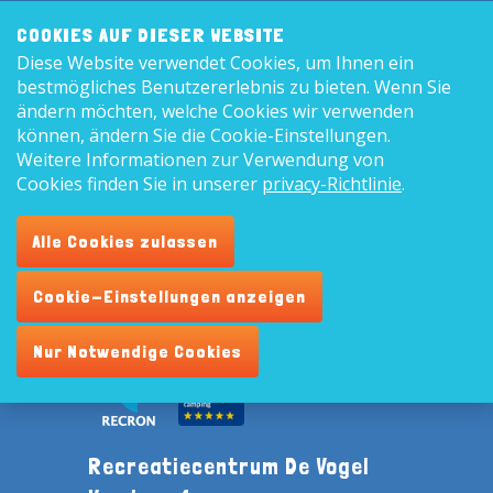
Frontend
8,9
COOKIES AUF DIESER WEBSITE
search:
Diese Website verwendet Cookies, um Ihnen ein
Deutsc
bestmögliches Benutzererlebnis zu bieten. Wenn Sie
ändern möchten, welche Cookies wir verwenden
können, ändern Sie die Cookie-Einstellungen.
Die Möglichkeiten anschauen
Weitere Informationen zur Verwendung von
Cookies finden Sie in unserer
privacy-Richtlinie
.
Wählen Sie ein Abfahrts- und Ankunftsdatum
Alle Cookies zulassen
Cookie-Einstellungen anzeigen
Nur Notwendige Cookies
Recreatiecentrum De Vogel