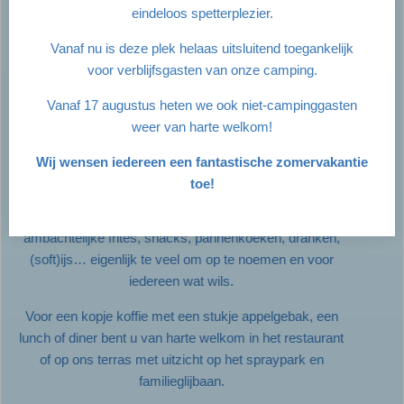
Bekijk de openingstijden
eindeloos spetterplezier.
Vanaf nu is deze plek helaas uitsluitend toegankelijk
voor verblijfsgasten van onze camping.
Vanaf 17 augustus heten we ook niet-campinggasten
weer van harte welkom!
Eten & drinken
Wij wensen iedereen een fantastische zomervakantie
toe!
De cafetaria heeft een groot assortiment met écht
ambachtelijke frites, snacks, pannenkoeken, dranken,
(soft)ijs… eigenlijk te veel om op te noemen en voor
iedereen wat wils.
Voor een kopje koffie met een stukje appelgebak, een
lunch of diner bent u van harte welkom in het restaurant
of op ons terras met uitzicht op het spraypark en
familieglijbaan.