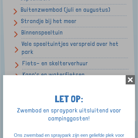
Buitenzwembad (juli en augustus)
Strandje bij het meer
Binnenspeeltuin
Vele speeltuintjes verspreid over het
park
Fiets- en skelterverhuur
Kano's en waterfietsen
Midgetgolf
LET OP:
Interactieve voetbalmuur
Kinderboerderij
Zwembad en spraypark uitsluitend voor
campinggasten!
Ons zwembad en spraypark zijn een geliefde plek voor