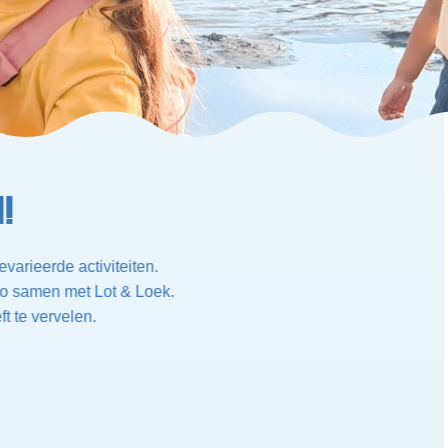
!
varieerde activiteiten.
sco samen met Lot & Loek.
t te vervelen.