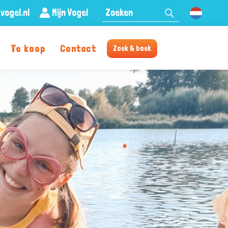
Zoeken:
vogel.nl
Mijn Vogel
Nederland
Te koop
Contact
Zoek & boek