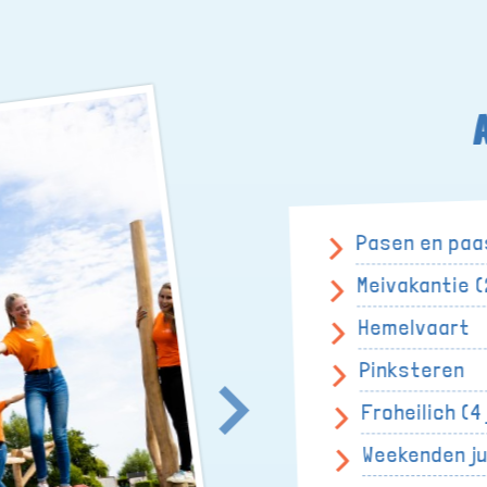
Pasen en paas
Meivakantie (
Hemelvaart
Pinksteren
Froheilich (4 
Weekenden j