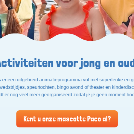
Activiteiten voor jong en oud
s er een uitgebreid animatieprogramma vol met superleuke en ge
edstrijdjes, speurtochten, bingo avond of theater en kinderdi
rdt er nog veel meer georganiseerd zodat je je geen moment hoef
Kent u onze mascotte Paco al?