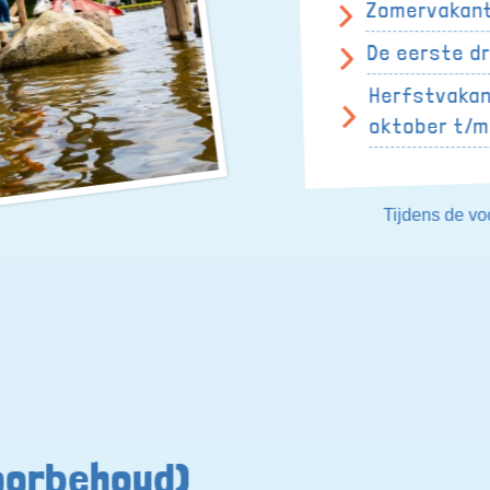
Zomervakanti
De eerste d
Herfstvakan
oktober t/m
Tijdens de voo
oorbehoud)