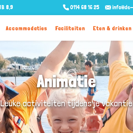
WB
8,9
0114 68 16 25
info@de-
Accommodaties
Faciliteiten
Eten & drinken
Animatie
Leuke activiteiten tijdens je vakantie