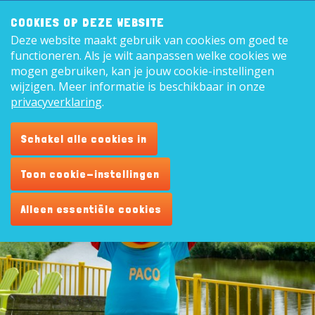
Zoeken:
8,9
COOKIES OP DEZE WEBSITE
Deze website maakt gebruik van cookies om goed te
Nederl
functioneren. Als je wilt aanpassen welke cookies we
mogen gebruiken, kan je jouw cookie-instellingen
wijzigen. Meer informatie is beschikbaar in onze
privacyverklaring
.
Hoi, ik ben Paco
Schakel alle cookies in
Ik ben de mascotte van Recreatiecentrum de
Vogel!
Toon cookie-instellingen
Alleen essentiële cookies