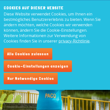
Frontend
8,9
COOKIES AUF DIESER WEBSITE
search:
Diese Website verwendet Cookies, um Ihnen ein
Deutsc
bestmögliches Benutzererlebnis zu bieten. Wenn Sie
ändern möchten, welche Cookies wir verwenden
können, ändern Sie die Cookie-Einstellungen.
Weitere Informationen zur Verwendung von
Hallo, ich bin Paco
Cookies finden Sie in unserer
privacy-Richtlinie
.
Ich ben das Maskottchen des Ferienpark De Vogel
Alle Cookies zulassen
Cookie-Einstellungen anzeigen
Nur Notwendige Cookies