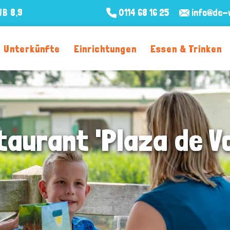
WB
8,9
0114 68 16 25
info@de-v
Unterkünfte
Einrichtungen
Essen & Trinken
taurant 'Plaza de Vo