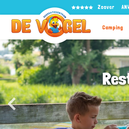
Zoover
AN
Camping
Res