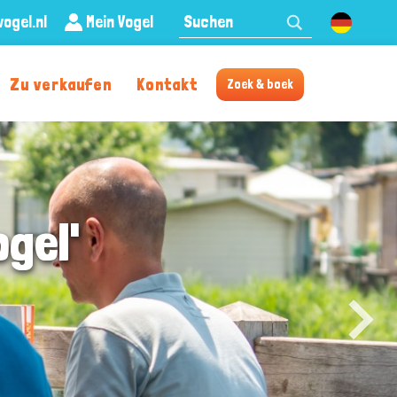
Frontend
ogel.nl
Mein Vogel
search:
Deutsch
Zu verkaufen
Kontakt
Zoek & boek
gel'