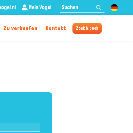
Frontend
ogel.nl
Mein Vogel
search:
Deutsch
Zu verkaufen
Kontakt
Zoek & boek