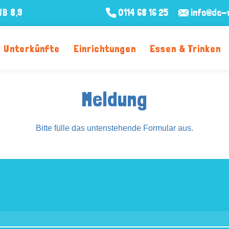
WB
8,9
0114 68 16 25
info@de-v
Unterkünfte
Einrichtungen
Essen & Trinken
Meldung
Bitte fülle das untenstehende Formular aus.