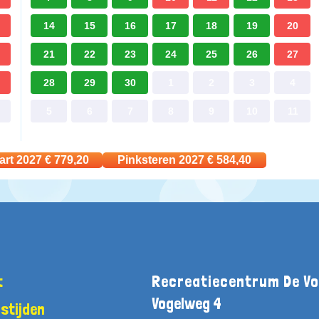
14
15
16
17
18
19
20
21
22
23
24
25
26
27
28
29
30
1
2
3
4
5
6
7
8
9
10
11
art 2027
€
779,20
Pinksteren 2027
€
584,40
t
Recreatiecentrum De Vo
Vogelweg 4
stijden