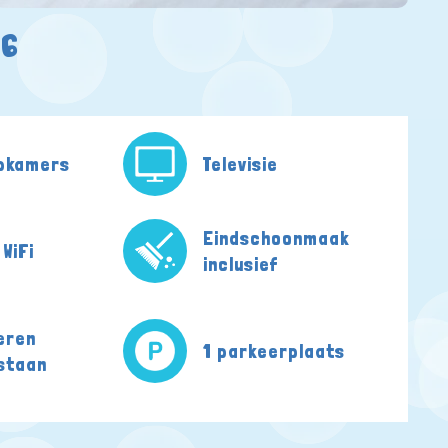
6
apkamers
Televisie
Eindschoonmaak
 WiFi
inclusief
eren
1 parkeerplaats
staan