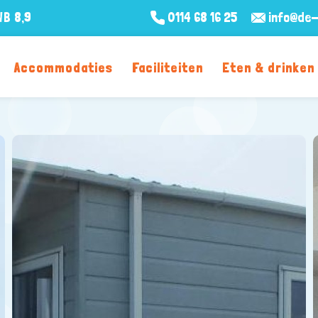
WB
8,9
0114 68 16 25
info@de-
Accommodaties
Faciliteiten
Eten & drinken