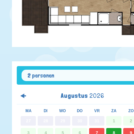
2 personen
Augustus
2026
MA
DI
WO
DO
VR
ZA
ZO
27
28
29
30
31
1
2
3
4
5
6
7
8
9