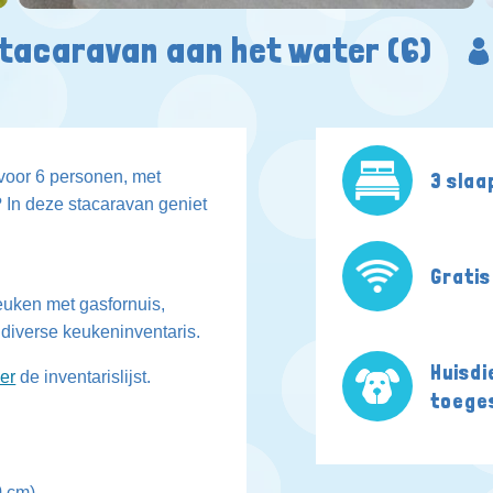
tacaravan aan het water (6)
voor 6 personen, met
3 sla
? In deze stacaravan geniet
Gratis
euken met gasfornuis,
diverse keukeninventaris.
Huisdi
ier
de inventarislijst.
toege
0 cm)