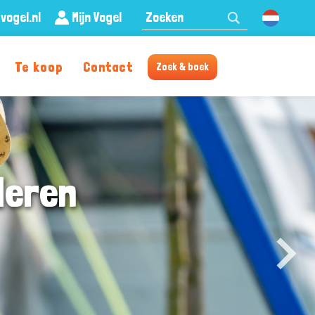
Zoeken:
vogel.nl
Mijn Vogel
Nederland
Te koop
Contact
Zoek & boek
deren