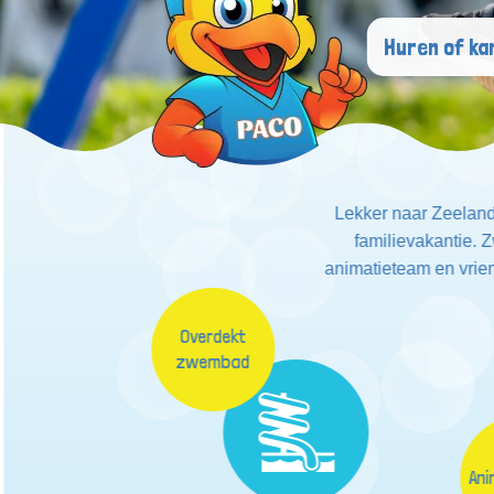
Lekker naar Zeeland
familievakantie. 
animatieteam en vrien
Overdekt
zwembad
An