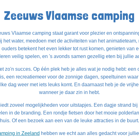
Zeeuws Vlaamse camping
uws Vlaamse camping staat garant voor plezier en ontspanning.
bij het water, meedoen met de activiteiten van het animatieteam
ouders betekent het even lekker tot rust komen, genieten van e
nderen veilig spelen, en 's avonds samen gezellig eten bij jullie
t zo'n succes. Op één plek heb je alles wat je nodig hebt: ee
is, een recreatiemeer voor de zonnige dagen, speeltuinen waar 
ke dag weer met iets leuks komt. En daarnaast heb je de vrijhe
wanneer je daar zin in hebt.
dt zoveel mogelijkheden voor uitstapjes. Een dagje strand bi
en in de branding. Een rondje fietsen door het mooie polderla
is. Of een bezoek aan een van de leuke attracties in de buurt.
amping in Zeeland
hebben we echt aan alles gedacht voor jullie