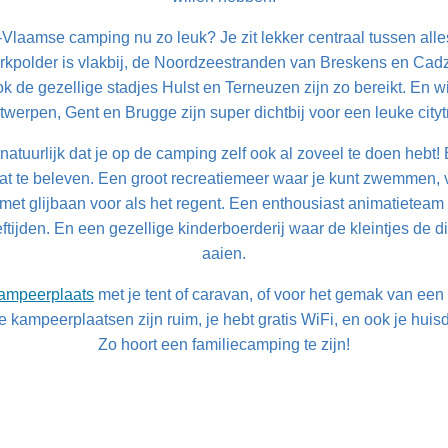
laamse camping nu zo leuk? Je zit lekker centraal tussen alle
erkpolder is vlakbij, de Noordzeestranden van Breskens en Cad
 ook de gezellige stadjes Hulst en Terneuzen zijn zo bereikt. En w
twerpen, Gent en Brugge zijn super dichtbij voor een leuke citytr
 natuurlijk dat je op de camping zelf ook al zoveel te doen hebt
l wat te beleven. Een groot recreatiemeer waar je kunt zwemmen,
t glijbaan voor als het regent. Een enthousiast animatieteam 
leeftijden. En een gezellige kinderboerderij waar de kleintjes de
aaien.
ampeerplaats
met je tent of caravan, of voor het gemak van een 
De kampeerplaatsen zijn ruim, je hebt gratis WiFi, en ook je huis
Zo hoort een familiecamping te zijn!