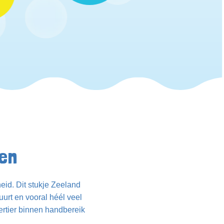
en
id. Dit stukje Zeeland
buurt en vooral héél veel
ertier binnen handbereik