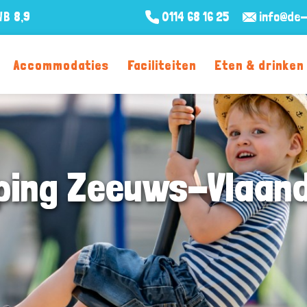
WB
8,9
0114 68 16 25
info@de-
Accommodaties
Faciliteiten
Eten & drinken
ing Zeeuws-Vlaan