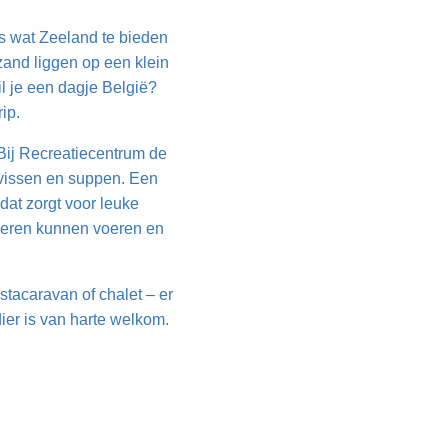
s wat Zeeland te bieden
zand liggen op een klein
il je een dagje België?
ip.
! Bij Recreatiecentrum de
 vissen en suppen. Een
dat zorgt voor leuke
 dieren kunnen voeren en
stacaravan of chalet – er
dier is van harte welkom.