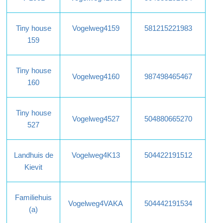
Tiny house
Vogelweg4159
581215221983
159
Tiny house
Vogelweg4160
987498465467
160
Tiny house
Vogelweg4527
504880665270
527
Landhuis de
Vogelweg4K13
504422191512
Kievit
Familiehuis
Vogelweg4VAKA
504442191534
(a)