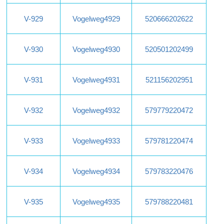
V-929
Vogelweg4929
520666202622
V-930
Vogelweg4930
520501202499
V-931
Vogelweg4931
521156202951
V-932
Vogelweg4932
579779220472
V-933
Vogelweg4933
579781220474
V-934
Vogelweg4934
579783220476
V-935
Vogelweg4935
579788220481