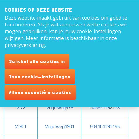
Zoeken:
8,9
COOKIES OP DEZE WEBSITE
2 personen
Deze website maakt gebruik van cookies om goed te
Nederl
functioneren. Als je wilt aanpassen welke cookies we
mogen gebruiken, kan je jouw cookie-instellingen
Zoeken
wijzigen. Meer informatie is beschikbaar in onze
privacyverklaring
.
De wifi-code
Schakel alle cookies in
V-13
Vogelweg4V13
504422191512
Toon cookie-instellingen
V-16
Vogelweg416
504696191679
Alleen essentiële cookies
V-78
Vogelweg478
505521192178
V-901
Vogelweg4901
504404191495