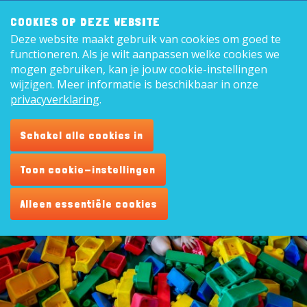
Zoeken:
8,9
COOKIES OP DEZE WEBSITE
Deze website maakt gebruik van cookies om goed te
Nederl
functioneren. Als je wilt aanpassen welke cookies we
mogen gebruiken, kan je jouw cookie-instellingen
wijzigen. Meer informatie is beschikbaar in onze
privacyverklaring
.
Herfstvakantie in Zeeland!
Schakel alle cookies in
Toon cookie-instellingen
Alleen essentiële cookies